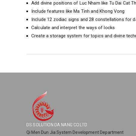
Add divine positions of Luc Nham like Tu Dai Cat 
Include features like Ma Tinh and Khong Vong
Include 12 zodiac signs and 28 constellations for d
Calculate and interpret the ways of locks
Create a storage system for topics and divine techn
DS SOLUTION DA NANG CO.LTD
Qi Men Dun Jia System Development Department