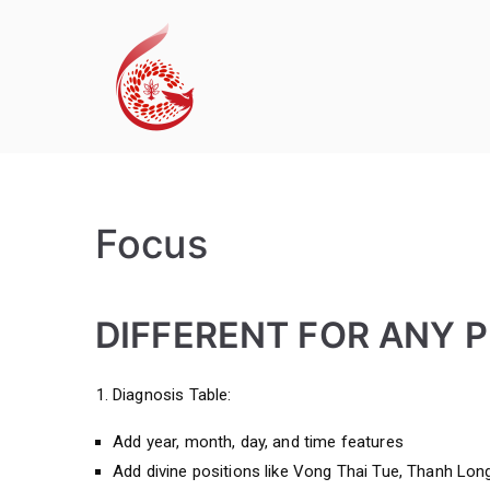
Skip
to
content
Qi Men Dun Ji
Focus
DIFFERENT FOR ANY 
Diagnosis Table:
Add year, month, day, and time features
Add divine positions like Vong Thai Tue, Thanh Lon