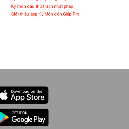
Kỳ môn đẩu thủ trạch nhật pháp
Giới thiệu app Kỳ Môn độn Giáp Pro