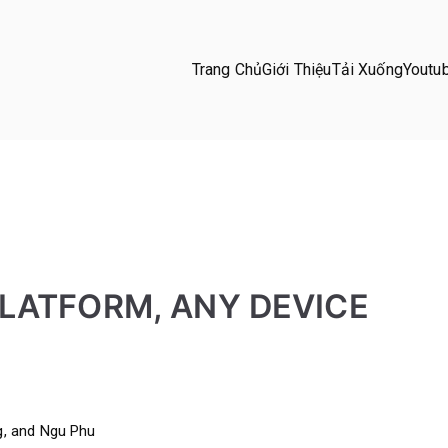
Trang Chủ
Giới Thiệu
Tải Xuống
Youtu
a Pro
PLATFORM, ANY DEVICE
g, and Ngu Phu